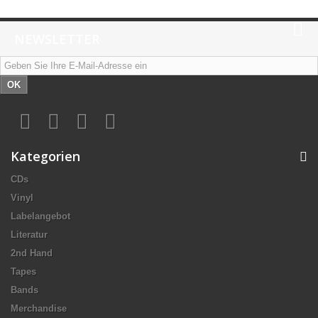
NEWSLETTER
OK
Kategorien
CDs
Vinyl
Labelangebot
Literatur
2nd Hand
Tapes
Bands
Merchandise