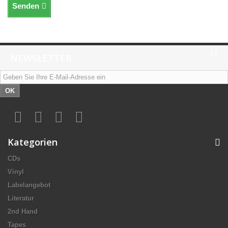
Senden
NEWSLETTER
OK
Kategorien
CDs
Vinyl
Labelangebot
Literatur
2nd Hand
Tapes