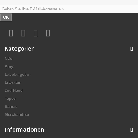
OK
Kategorien
CDs
Vinyl
Labelangebot
Literatur
2nd Hand
Tapes
Bands
Merchandise
Informationen