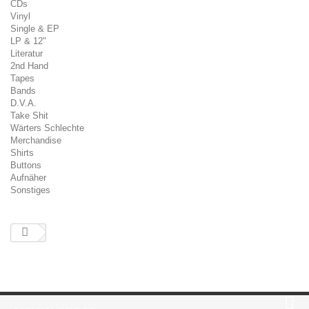
CDs
Vinyl
Single & EP
LP & 12"
Literatur
2nd Hand
Tapes
Bands
D.V.A.
Take Shit
Wärters Schlechte
Merchandise
Shirts
Buttons
Aufnäher
Sonstiges