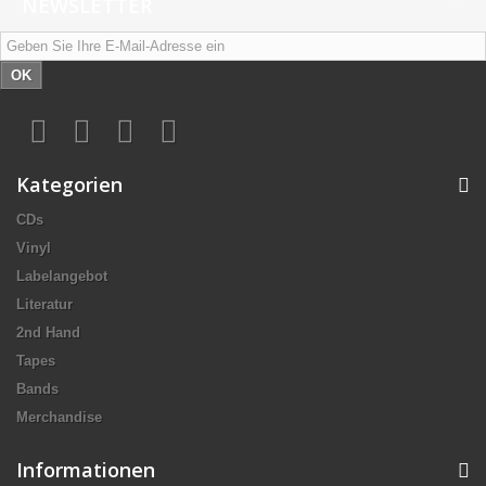
NEWSLETTER
OK
Kategorien
CDs
Vinyl
Labelangebot
Literatur
2nd Hand
Tapes
Bands
Merchandise
Informationen