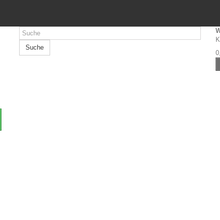
W
K
Suche
0