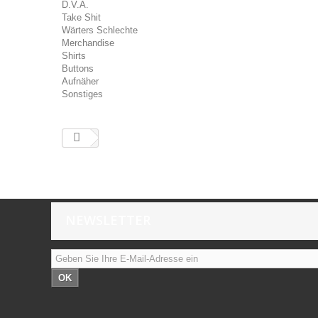
D.V.A.
Take Shit
Wärters Schlechte
Merchandise
Shirts
Buttons
Aufnäher
Sonstiges
NEWSLETTER
OK