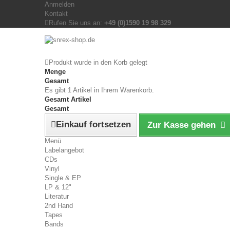
Anmelden
Kontakt
Rufen Sie uns an:
+49 (0)1590 19 98 329
Produkt wurde in den Korb gelegt
Menge
Gesamt
Es gibt 1 Artikel in Ihrem Warenkorb.
Gesamt Artikel
Gesamt
Einkauf fortsetzen
Zur Kasse gehen
Menü
Labelangebot
CDs
Vinyl
Single & EP
LP & 12"
Literatur
2nd Hand
Tapes
Bands