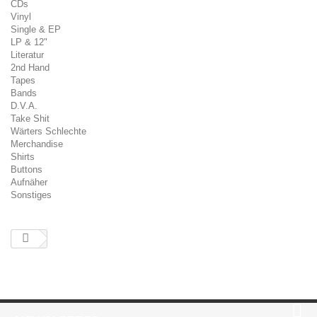
CDs
Vinyl
Single & EP
LP & 12"
Literatur
2nd Hand
Tapes
Bands
D.V.A.
Take Shit
Wärters Schlechte
Merchandise
Shirts
Buttons
Aufnäher
Sonstiges