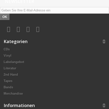
NEWSLETTER
OK
Kategorien
CDs
Vinyl
Labelangebot
Literatur
2nd Hand
Tapes
Bands
Merchandise
Informationen