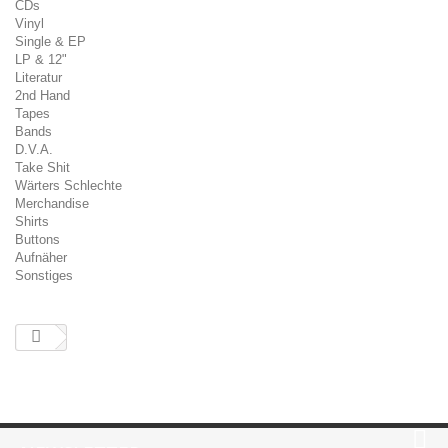
CDs
Vinyl
Single & EP
LP & 12"
Literatur
2nd Hand
Tapes
Bands
D.V.A.
Take Shit
Wärters Schlechte
Merchandise
Shirts
Buttons
Aufnäher
Sonstiges