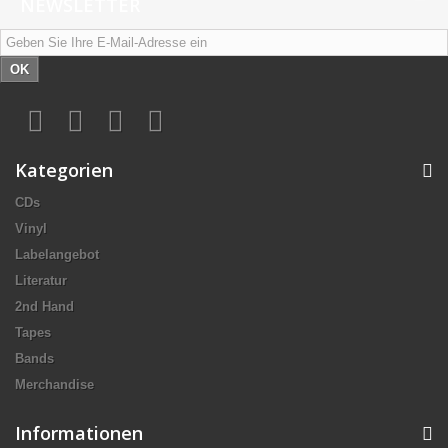
NEWSLETTER
OK
Kategorien
CDs
Vinyl
Labelangebot
Literatur
2nd Hand
Tapes
Bands
Merchandise
Informationen