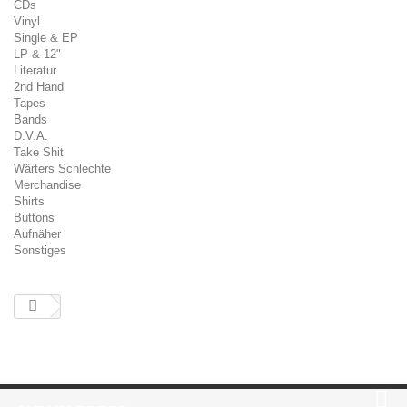
CDs
Vinyl
Single & EP
LP & 12"
Literatur
2nd Hand
Tapes
Bands
D.V.A.
Take Shit
Wärters Schlechte
Merchandise
Shirts
Buttons
Aufnäher
Sonstiges