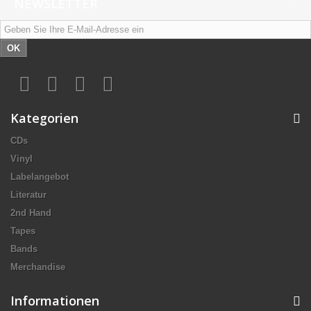
NEWSLETTER
OK
Kategorien
CDs
Vinyl
Labelangebot
Literatur
2nd Hand
Tapes
Bands
Merchandise
Informationen