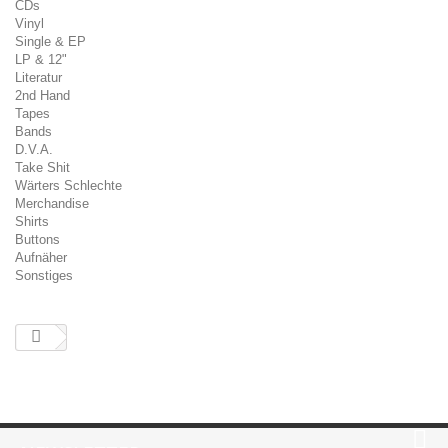
CDs
Vinyl
Single & EP
LP & 12"
Literatur
2nd Hand
Tapes
Bands
D.V.A.
Take Shit
Wärters Schlechte
Merchandise
Shirts
Buttons
Aufnäher
Sonstiges