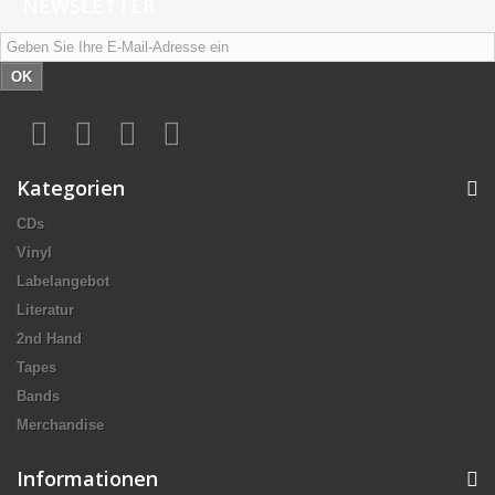
NEWSLETTER
OK
Kategorien
CDs
Vinyl
Labelangebot
Literatur
2nd Hand
Tapes
Bands
Merchandise
Informationen