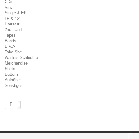
CDs
Vinyl
Single & EP
LP & 12"
Literatur
2nd Hand
Tapes
Bands
D.V.A.
Take Shit
Wärters Schlechte
Merchandise
Shirts
Buttons
Aufnäher
Sonstiges