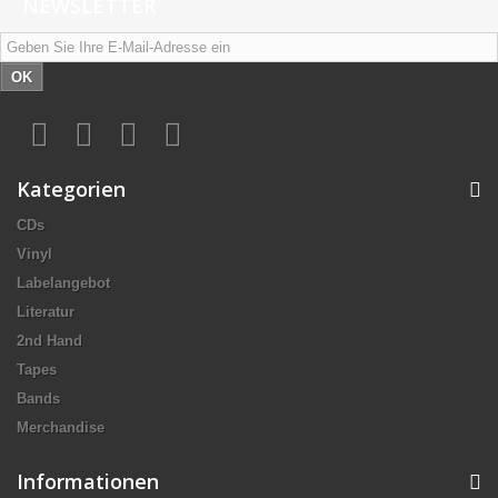
NEWSLETTER
OK
Kategorien
CDs
Vinyl
Labelangebot
Literatur
2nd Hand
Tapes
Bands
Merchandise
Informationen